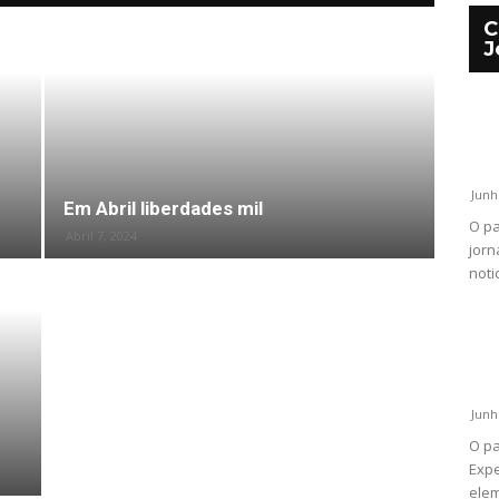
C
J
Junh
Em Abril liberdades mil
O pa
Abril 7, 2024
jorn
noti
Junh
O pa
Expe
elem