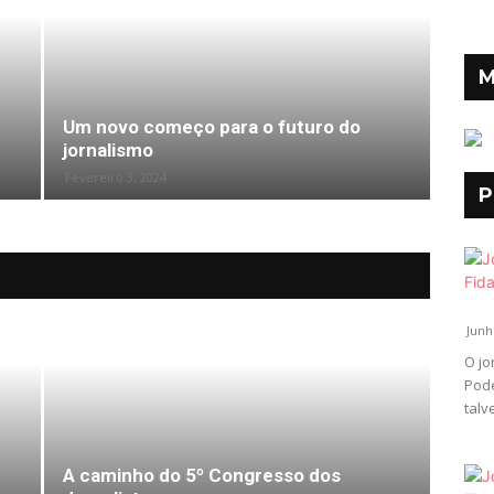
M
Um novo começo para o futuro do
jornalismo
Fevereiro 3, 2024
P
Junh
O jo
Pod
talv
A caminho do 5º Congresso dos