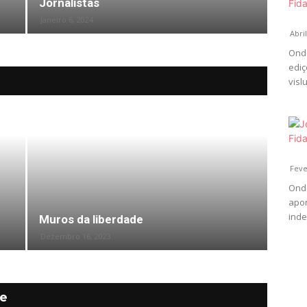
Jornalistas
Janeiro 6, 2024
Abril
Onde
ediç
visl
Feve
Onde
apon
inde
Muros da liberdade
Dezembro 16, 2023
de