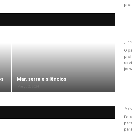
prof
Junh
O pa
prof
dire
jorn
os
Mar, serra e silêncios
Março 2, 2024
Maio
Edua
pers
para