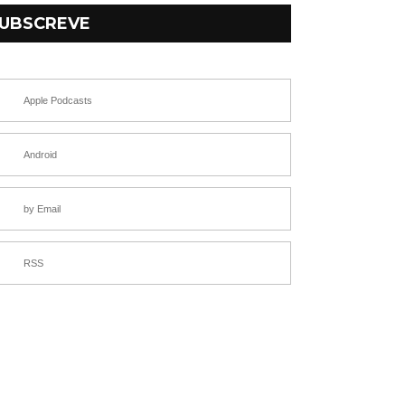
UBSCREVE
Apple Podcasts
Android
by Email
RSS