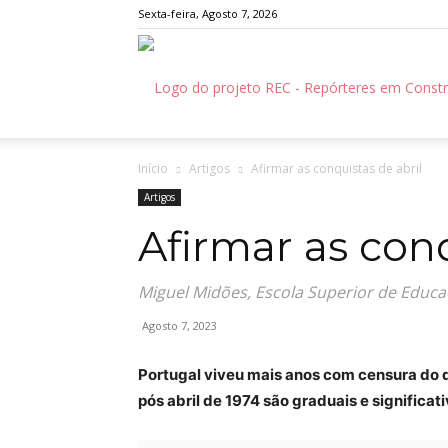
Sexta-feira, Agosto 7, 2026
Início
Artigos
Afirmar as conquistas de abril
Artigos
Afirmar as conq
Miguel Midões, Escola Superior de Educa
Agosto 7, 2023
Portugal viveu mais anos com censura do 
pós abril de 1974 são graduais e significat