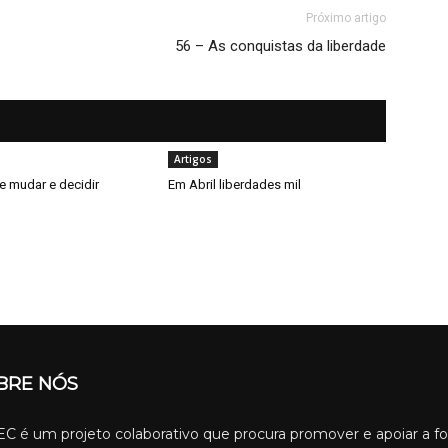
Próximo artigo
56 – As conquistas da liberdade
Artigos
e mudar e decidir
Em Abril liberdades mil
BRE NÓS
C é um projeto colaborativo que procura promover e apoiar a f