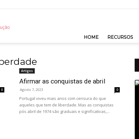
REC
HOME
RECURSOS
iberdade
Artigos
Afirmar as conquistas de abril
Re
de
áu
Agosto 7, 2023
0
0
Portugal viveu mais anos com censura do que
aqueles que tem de liberdade. Mas as conquistas
pós abril de 1974 são graduais e significativas,...