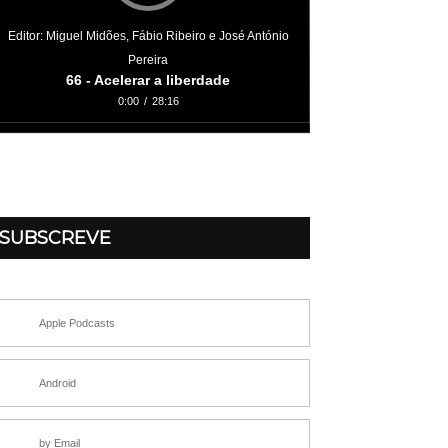
Editor: Miguel Midões, Fábio Ribeiro e José António
Pereira
66 - Acelerar a liberdade
0:00
/
28:16
SUBSCREVE
Apple Podcasts
Android
by Email