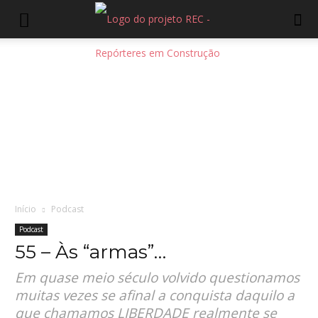
Início
Podcast
Podcast
55 – Às “armas”…
Em quase meio século volvido questionamos
muitas vezes se afinal a conquista daquilo a
que chamamos LIBERDADE realmente se