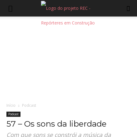
Início
Podcast
Podcast
57 – Os sons da liberdade
Com que sons se constrói a música da