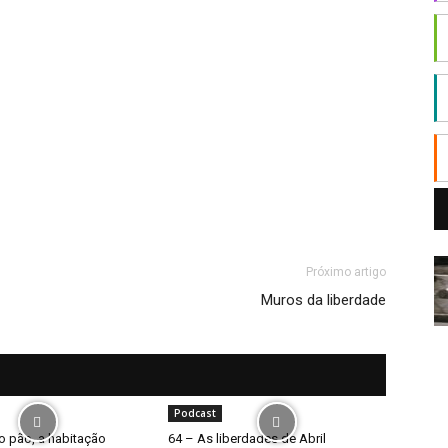
Próximo artigo
Muros da liberdade
Podcast
o pão, a habitação
64 – As liberdades de Abril