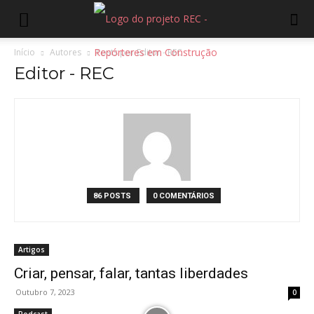
Início
Autores
Posts por Editor - REC
Editor - REC
86 POSTS
0 COMENTÁRIOS
Artigos
Criar, pensar, falar, tantas liberdades
Outubro 7, 2023
0