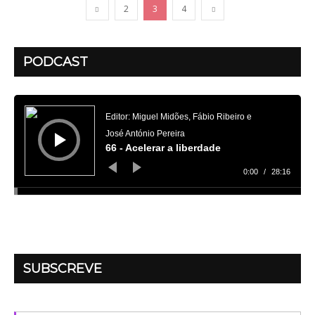
2
3
4
PODCAST
Reprodutor
de
áudio
Editor: Miguel Midões, Fábio Ribeiro e
José António Pereira
66 - Acelerar a liberdade
0:00
/
28:16
SUBSCREVE