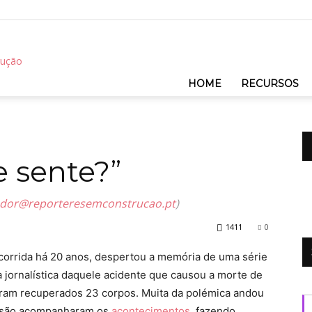
REC
HOME
RECURSOS
 sente?”
dor@reporteresemconstrucao.pt
)
1411
0
ocorrida há 20 anos, despertou a memória de uma série
 jornalística daquele acidente que causou a morte de
foram recuperados 23 corpos. Muita da polémica andou
visão acompanharam os
acontecimentos
, fazendo