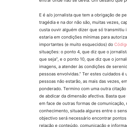
entrar onde não se devia. Um desafio que po
E é a/o jornalista que tem a obrigação de p
tragédia e na dor não são, muitas vezes, ca
custa ouvir alguém dizer que só transmitiu
estaria em condições mínimas para autoriza
importantes (e muito esquecidos) do
Código
situações: o ponto 4, que diz que o jornali
que seja”, e o ponto 10, que diz que o jorna
imagens, a atender às condições de serenid
pessoas envolvidas.” Ter estes cuidados é u
pessoas não estarão, as mais das vezes, em
ponderado. Termino com uma outra citação d
de abdicar da dimensão afectiva. Basta que
em face de outras formas de comunicação, r
conhecimento, situada algures entre o senso
objectivo será necessário encontrar pontos 
relação e conteúdo, comunicação e informa