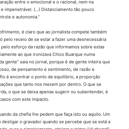
paração entre o emocional e o racional, nem na
al e impenetrável. (…) Distanciamento tão pouco
trole e autonomia.”
ofrimento, é claro que ao jornalista compete também
 só pelo receio de se estar a fazer uma desnecessária
 pelo esforço da razão que informamos sobre estas
ariamente ao que ironizava Chico Buarque numa
a gente” saia no jornal, porque é de gente inteira que
 osso, de pensamento e sentimento, de razão e
o é encontrar o ponto de equilíbrio, a proporção
uações que tanto nos mexem por dentro. O que se
rda, o que se deixa apenas sugerir ou subentender, é
 casos com este impacto.
uando da chefia lhe pedem que faça isto ou aquilo. Um
u desligar o gravador quando se percebe que se está a