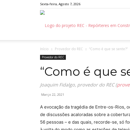
Sexta-feira, Agosto 7, 2026
Início
Provedor do REC
“Como é que se sente?”
Provedor do REC
“Como é que se
Joaquim Fidalgo, provedor do REC (
prove
Março 22, 2021
A evocação da tragédia de Entre-os-Rios, 
de discussões acaloradas sobre a cobertura
56 pessoas – e das quais, recorde-se, só 
à volta do modo como as estações de tele