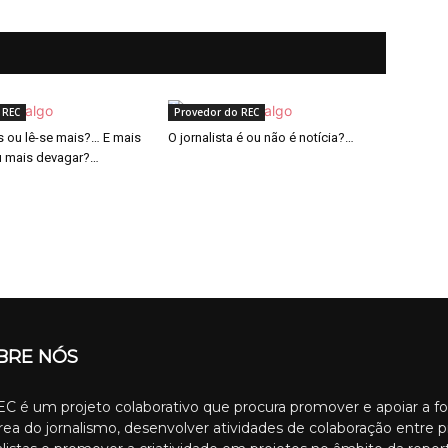
 REC
Provedor do REC
 ou lê-se mais?… E mais
O jornalista é ou não é notícia?…
u mais devagar?…
BRE NÓS
C é um projeto colaborativo que procura promover e apoiar a f
rea do jornalismo, desenvolver atividades de colaboração entre p