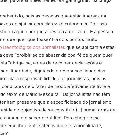
de, pura e simplesmente, obrigar a gritar: “Já chega!”
erceber isto, pois as pessoas que estão imersas na
pazes de ajuizar com clareza e autonomia. Por isso
 isto ou aquilo porque a pessoa autorizou… E a pessoa
r o que quer que fosse? Há dois pontos muito
 Deontológico dos Jornalistas
que se aplicam a estas
sta deve “proibir-se de abusar da boa-fé de quem quer
lista “obriga-se, antes de recolher declarações e
ade, liberdade, dignidade e responsabilidade das
ma clara responsabilidade dos jornalistas, pois as
 condições de o fazer de modo efetivamente livre e
o texto de Mário Mesquita: “Os jornalistas não têm
 tenham presente que a especificidade do jornalismo,
eside no objectivo de se constituir (…) numa forma de
 comum e o saber científico. Para atingir esse
de equilíbrio entre afectividade e racionalidade,
ção”.