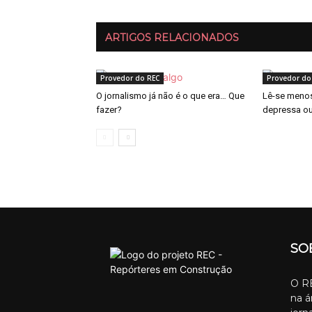
ARTIGOS RELACIONADOS
Provedor do REC
Provedor do
O jornalismo já não é o que era… Que
Lê-se menos
fazer?
depressa o
SO
O RE
na á