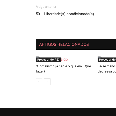
Artigo anterior
50 – Liberdade(s) condicionada(s)
ARTIGOS RELACIONADOS
Provedor do REC
Provedor do
O jornalismo já não é o que era… Que
Lê-se menos
fazer?
depressa o