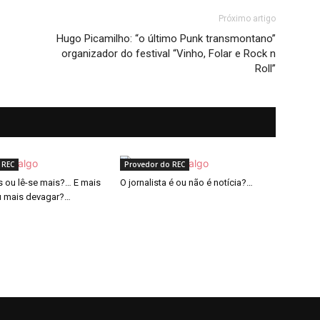
Próximo artigo
Hugo Picamilho: “o último Punk transmontano”
organizador do festival “Vinho, Folar e Rock n
Roll”
 REC
Provedor do REC
 ou lê-se mais?… E mais
O jornalista é ou não é notícia?…
u mais devagar?…