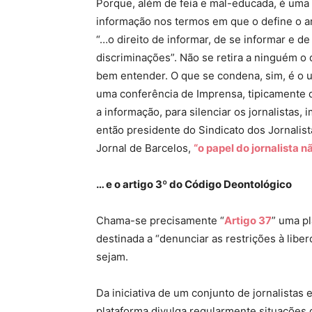
Porque, além de feia e mal-educada, é uma p
informação nos termos em que o define o a
“…o direito de informar, de se informar e 
discriminações”. Não se retira a ninguém o 
bem entender. O que se condena, sim, é o u
uma conferência de Imprensa, tipicamente d
a informação, para silenciar os jornalista
então presidente do Sindicato dos Jornalist
Jornal de Barcelos,
“o papel do jornalista nã
… e o artigo 3º do Código Deontológico
Chama-se precisamente “
Artigo 37
” uma pl
destinada a “denunciar as restrições à lib
sejam.
Da iniciativa de um conjunto de jornalista
plataforma divulga regularmente situações 