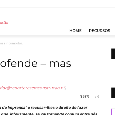
REC
HOME
RECURSOS
 mas incomoda?…
 ofende – mas
dor@reporteresemconstrucao.pt
)
3872
0
 de Imprensa” e recusar-lhes o direito de fazer
 que, infelizmente, se vai tornando comum entre nós.