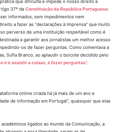
rática que dificulta e impede o nosso direito à
rtigo 37º da
Constituição da República Portuguesa
:
de ser informados, sem impedimentos nem
direito a fazer as “declarações à Imprensa” que muito
so perverso de uma instituição respeitável como é
estinada a garantir aos jornalistas um melhor acesso
s, impedindo-os de fazer perguntas. Como comentava a
as, Sofia Branco, ao aplaudir o boicote decidido pelo
o é ir assistir a coisas, é fazer perguntas”.
ataforma online criada há já mais de um ano e
erdade de informação em Portugal”, quaisquer que elas
s e académicos ligados ao mundo da Comunicação, a
de atropelo a essa liberdade, sejam as de