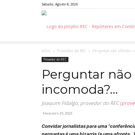
Sábado, Agosto 8, 2026
Início
Provedor do REC
Perguntar não ofende –
Provedor do REC
Perguntar não
incomoda?…
Joaquim Fidalgo, provedor do REC (
prove
Fevereiro 25, 2023
Convidar jornalistas para uma “conferência
perguntas é uma bizarria (e uma afronta…)