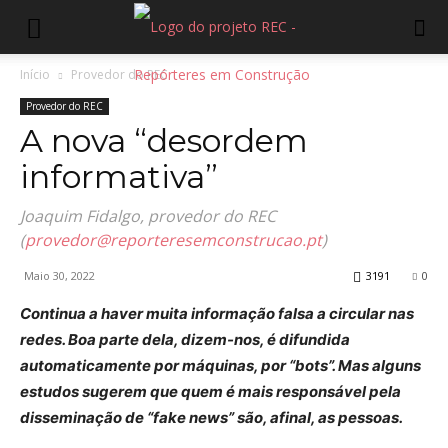
Início
Provedor do REC
Provedor do REC
A nova “desordem
informativa”
Joaquim Fidalgo, provedor do REC
(
provedor@reporteresemconstrucao.pt
)
Maio 30, 2022
3191
0
Continua a haver muita informação falsa a circular nas
redes. Boa parte dela, dizem-nos, é difundida
automaticamente por máquinas, por “bots”. Mas alguns
estudos sugerem que quem é mais responsável pela
disseminação de “fake news” são, afinal, as pessoas.