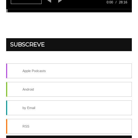
0:00
/
28:16
SUBSCREVE
Apple Podcasts
Android
by Email
RSS