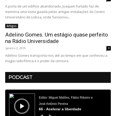
À porta de um edifício abandonado, Joaquim Furtado faz de
memória uma visita guiada pelas antigas instalações do Centro
Universitário de Lisboa, onde funcionou...
Artigos
Adelino Gomes. Um estágio quase perfeito
na Rádio Universidade
Janeiro 2, 2019
0
Adelino Gomes transporta-nos até ao tempo em que conheceu a
magia radiofónica e o poder da censura.
PODCAST
Reprodutor
de
áudio
Editor: Miguel Midões, Fábio Ribeiro e
José António Pereira
66 - Acelerar a liberdade