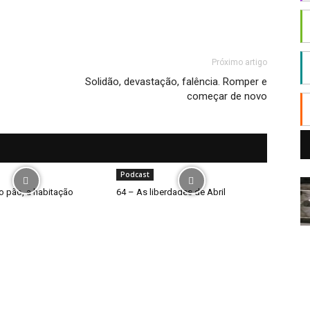
Próximo artigo
Solidão, devastação, falência. Romper e
começar de novo
Podcast
o pão, a habitação
64 – As liberdades de Abril