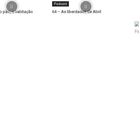
Podcast
o pão, a habitação
64 – As liberdades de Abril