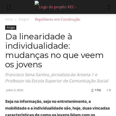
Início
Artigos
Artigos
Da linearidade à
individualidade:
mudanças no que veem
os jovens
Francisco Sena Santos, Jornalista da Antena 1 e
Professor da Escola Superior de Comunicação Social
Julho 2, 2022
1752
0
Seja na informação, seja no entretenimento, a
mobilidade e a individualidade são, hoje, duas vincadas
características de como os jovens lidam com os