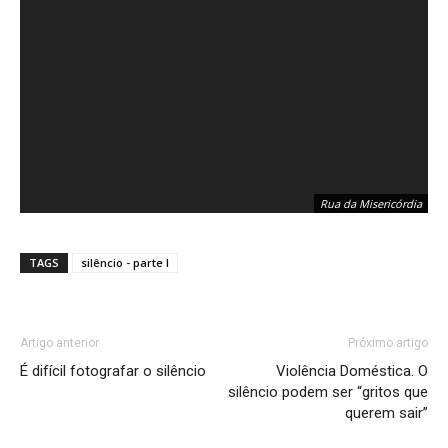
Rua da Misericórdia
TAGS
silêncio - parte I
Artigo anterior
Próximo artigo
É difícil fotografar o silêncio
Violência Doméstica. O
silêncio podem ser “gritos que
querem sair”