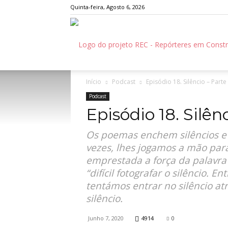
Quinta-feira, Agosto 6, 2026
Início
Podcast
Episódio 18. Silêncio – Parte 
Podcast
Episódio 18. Silênc
Os poemas enchem silêncios e 
vezes, lhes jogamos a mão par
emprestada a força da palavra 
“difícil fotografar o silêncio. E
tentámos entrar no silêncio a
silêncio.
Junho 7, 2020
4914
0