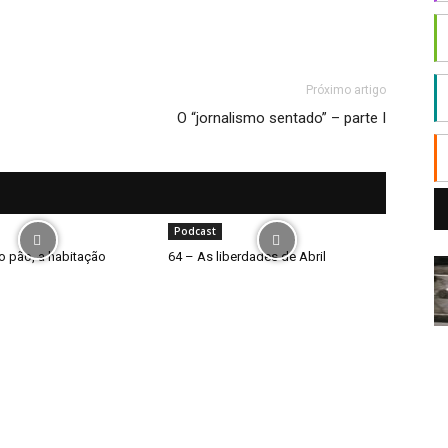
Próximo artigo
O “jornalismo sentado” – parte I
Podcast
o pão, a habitação
64 – As liberdades de Abril