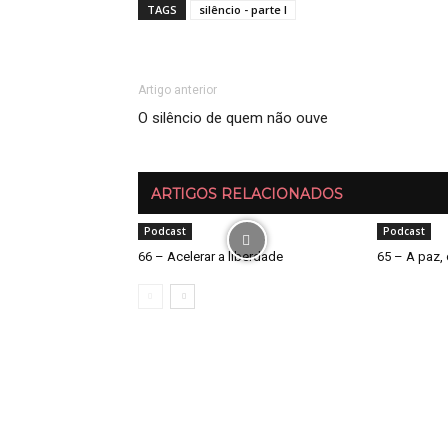
TAGS
silêncio - parte I
Artigo anterior
O silêncio de quem não ouve
ARTIGOS RELACIONADOS
Podcast
Podcast
66 – Acelerar a liberdade
65 – A paz, 