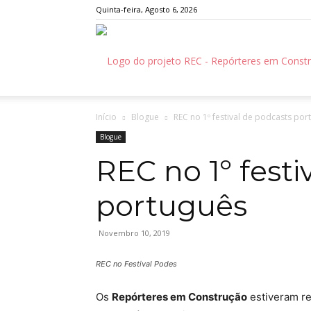
Quinta-feira, Agosto 6, 2026
Início
Blogue
REC no 1º festival de podcasts por
Blogue
REC no 1º festi
português
Novembro 10, 2019
REC no Festival Podes
Os
Repórteres em Construção
estiveram re