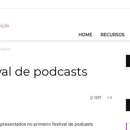
REC
HOME
RECURSOS
tuguês
val de podcasts
1237
0
presentados no primeiro festival de podcasts