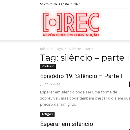
Sexta-feira, Agosto 7, 2026
REC
Início
Tags
Silêncio – parte II
Tag: silêncio – parte I
Podcast
Episódio 19. Silêncio – Parte II
Julho 5, 2020
Esperar em silêncio pode ser uma forma de
sobreviver, mas pode também chegar o dia em qu
preciso dar um grito.
Artigos
Esperar em silêncio