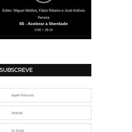
Editor: Miguel Midões, Fábio Ribeiro e José António
Pereira
66 - Acelerar a liberdade
0:00
/
28:16
SUBSCREVE
Apple Podcasts
Android
by Email