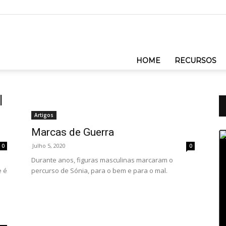
HOME
RECURSOS
I
Artigos
Marcas de Guerra
Re
de
áu
Julho 5, 2020
0
0
Durante anos, figuras masculinas marcaram o
e é
percurso de Sónia, para o bem e para o mal.