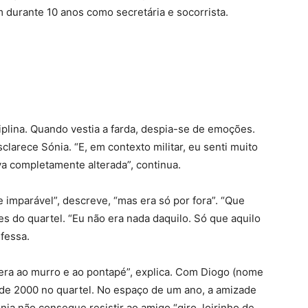
 durante 10 anos como secretária e socorrista.
ciplina. Quando vestia a farda, despia-se de emoções.
larece Sónia. “E, em contexto militar, eu senti muito
va completamente alterada”, continua.
e imparável”, descreve, “mas era só por fora”. “Que
es do quartel. “Eu não era nada daquilo. Só que aquilo
fessa.
“era ao murro e ao pontapé”, explica. Com Diogo (nome
o de 2000 no quartel. No espaço de um ano, a amizade
nia não consegue resistir ao amigo “giro, loirinho de