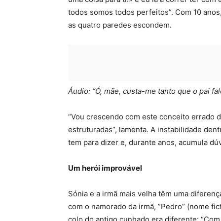
todos somos todos perfeitos”. Com 10 ano
as quatro paredes escondem.
Áudio: “Ó, mãe, custa-me tanto que o pai fa
“Vou crescendo com este conceito errado d
estruturadas”, lamenta. A instabilidade den
tem para dizer e, durante anos, acumula dú
Um herói improvável
Sónia e a irmã mais velha têm uma diferenç
com o namorado da irmã, ”Pedro” (nome fictí
colo do antigo cunhado era diferente: “Com 