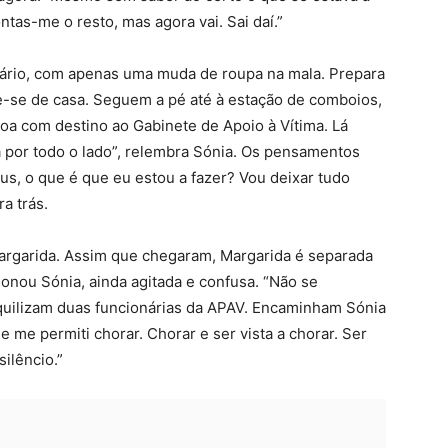
ontas-me o resto, mas agora vai. Sai daí.”
antário, com apenas uma muda de roupa na mala. Prepara
-se de casa. Seguem a pé até à estação de comboios,
a com destino ao Gabinete de Apoio à Vítima. Lá
 por todo o lado”, relembra Sónia. Os pensamentos
s, o que é que eu estou a fazer? Vou deixar tudo
ra trás.
Margarida. Assim que chegaram, Margarida é separada
ionou Sónia, ainda agitada e confusa. “Não se
quilizam duas funcionárias da APAV. Encaminham Sónia
ue me permiti chorar. Chorar e ser vista a chorar. Ser
ilêncio.”