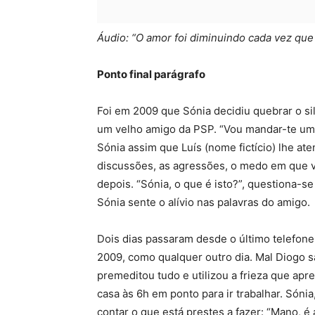
Áudio: “O amor foi diminuindo cada vez que
Ponto final parágrafo
Foi em 2009 que Sónia decidiu quebrar o si
um velho amigo da PSP. “Vou mandar-te um e
Sónia assim que Luís (nome fictício) lhe at
discussões, as agressões, o medo em que vi
depois. “Sónia, o que é isto?”, questiona-se
Sónia sente o alívio nas palavras do amigo.
Dois dias passaram desde o último telefone
2009, como qualquer outro dia. Mal Diogo s
premeditou tudo e utilizou a frieza que apr
casa às 6h em ponto para ir trabalhar. Sóni
contar o que está prestes a fazer: “Mano, 