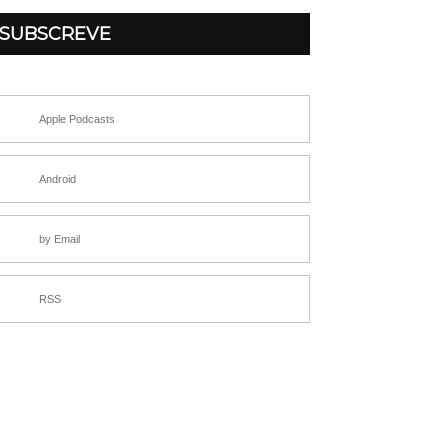
SUBSCREVE
Apple Podcasts
Android
by Email
RSS