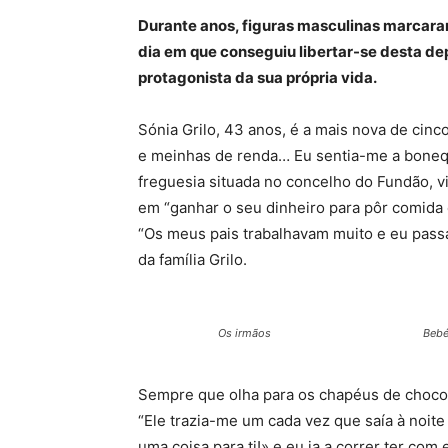
Durante anos, figuras masculinas marcaram
dia em que conseguiu libertar-se desta dep
protagonista da sua própria vida.
Sónia Grilo, 43 anos, é a mais nova de cinc
e meinhas de renda… Eu sentia-me a bonequ
freguesia situada no concelho do Fundão, vi
em “ganhar o seu dinheiro para pôr comida 
“Os meus pais trabalhavam muito e eu passa
da família Grilo.
Os irmãos
Bebé
Sempre que olha para os chapéus de chocol
“Ele trazia-me um cada vez que saía à noite
uma coisa para ti!» e eu ia a correr ter co