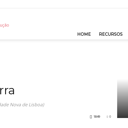
REC
HOME
RECURSOS
rra
dade Nova de Lisboa)
1849
0