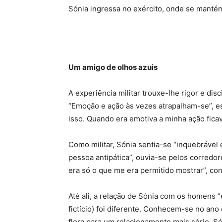
Sónia ingressa no exército, onde se mantém
Um amigo de olhos azuis
A experiência militar trouxe-lhe rigor e dis
“Emoção e ação às vezes atrapalham-se”, esc
isso. Quando era emotiva a minha ação fica
Como militar, Sónia sentia-se “inquebrável 
pessoa antipática”, ouvia-se pelos corredor
era só o que me era permitido mostrar”, con
Até ali, a relação de Sónia com os homens 
fictício) foi diferente. Conhecem-se no an
flora para um relacionamento mais sério. Só