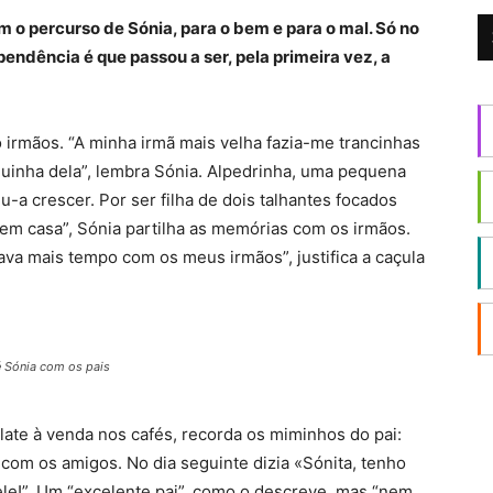
 o percurso de Sónia, para o bem e para o mal. Só no
endência é que passou a ser, pela primeira vez, a
o irmãos. “A minha irmã mais velha fazia-me trancinhas
inha dela”, lembra Sónia. Alpedrinha, uma pequena
u-a crescer. Por ser filha de dois talhantes focados
em casa”, Sónia partilha as memórias com os irmãos.
va mais tempo com os meus irmãos”, justifica a caçula
 Sónia com os pais
ate à venda nos cafés, recorda os miminhos do pai:
 com os amigos. No dia seguinte dizia «Sónita, tenho
m ele!”. Um “excelente pai”, como o descreve, mas “nem