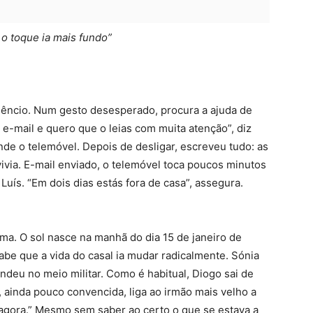
 o toque ia mais fundo”
lêncio. Num gesto desesperado, procura a ajuda de
-mail e quero que o leias com muita atenção”, diz
ende o telemóvel. Depois de desligar, escreveu tudo: as
via. E-mail enviado, o telemóvel toca poucos minutos
 Luís. “Em dois dias estás fora de casa”, assegura.
ma. O sol nasce na manhã do dia 15 de janeiro de
abe que a vida do casal ia mudar radicalmente. Sónia
endeu no meio militar. Como é habitual, Diogo sai de
a, ainda pouco convencida, liga ao irmão mais velho a
é agora.” Mesmo sem saber ao certo o que se estava a