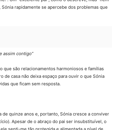
s, Sónia rapidamente se apercebe dos problemas que
le assim contigo”
o que são relacionamentos harmoniosos e famílias
tro de casa não deixa espaço para ouvir o que Sónia
vidas que ficam sem resposta.
a de quinze anos e, portanto, Sónia cresce a conviver
cio). Apesar de o abraço do pai ser insubstituível, o
ele senti-me tão protegida e alimentada a nível de