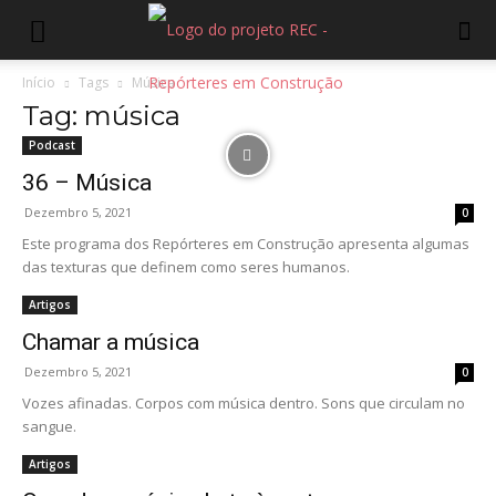
Início
Tags
Música
Tag: música
Podcast
36 – Música
Dezembro 5, 2021
0
Este programa dos Repórteres em Construção apresenta algumas
das texturas que definem como seres humanos.
Artigos
Chamar a música
Dezembro 5, 2021
0
Vozes afinadas. Corpos com música dentro. Sons que circulam no
sangue.
Artigos