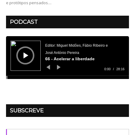
e protótipos pensados....
PODCAST
Reprodutor
de
áudio
Editor: Miguel Midões, Fábio Ribeiro e
José António Pereira
66 - Acelerar a liberdade
0:00
/
28:16
SUBSCREVE