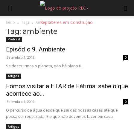
Início
Tags
Ambiente
Tag: ambiente
Podcast
Episódio 9. Ambiente
Setembro 1, 2019
0
Se destruirmos o planeta, não há plano B.
Artigos
Fomos visitar a ETAR de Fátima: sabe o que
acontece ao...
Setembro 1, 2019
0
O percurso da água desde que sai das nossas casas até que
possa ser reutilizada. E o que não devemos fazer em casa.
Artigos