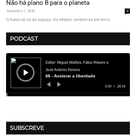
Não há plano B para o planeta
Setembro 1, 2019
0
O fumo vê-se do espaço. Os efeitos sentem-se em terra.
PODCAST
Reprodutor
de
áudio
Editor: Miguel Midões, Fábio Ribeiro e
José António Pereira
66 - Acelerar a liberdade
0:00
/
28:16
SUBSCREVE