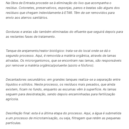
Na Obra de Entrada procede-se à eliminação do lixo que acompanha o
resíduo. Cotonetes, preservativos, esponjas, panos e beatas são alguns dos
resíduos que chegam indevidamente à ETAR. Têm de ser removidos para
envio aos aterros sanitários.
Gorduras e areias são também eliminadas do efluente que seguirá depois para
as restantes fases de tratamento.
Tanque de arejamento/reator biológico: trata-se do local onde se dá o
segundo processo. Aqui, é removida a matéria orgânica, através de lamas
ativadas. Os microrganismos, que se encontram nas lamas, são responsáveis
por remover a matéria orgânica/poluente (azoto e fósforo).
Decantadores secundários: em grandes tanques realiza-se a separação entre
líquidos e sólidos. Neste processo, os resíduos mais pesados, que ainda
existem, ficam no fundo, enquanto as escumas vêm à superfície. As lamas
seguem para desidratação, sendo depois encaminhadas para fertilização
agrícola.
Desinfeção final: esta é a última etapa do processo. Aqui, a água é submetida
a um processo de microtamisação, ou seja, filtragem que retém as pequenas
partículas.