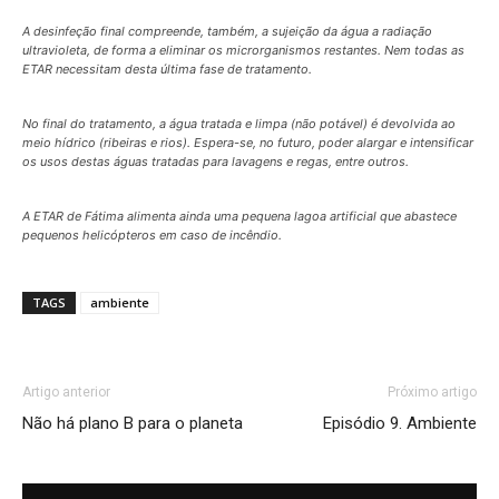
A desinfeção final compreende, também, a sujeição da água a radiação
ultravioleta, de forma a eliminar os microrganismos restantes. Nem todas as
ETAR necessitam desta última fase de tratamento.
No final do tratamento, a água tratada e limpa (não potável) é devolvida ao
meio hídrico (ribeiras e rios). Espera-se, no futuro, poder alargar e intensificar
os usos destas águas tratadas para lavagens e regas, entre outros.
A ETAR de Fátima alimenta ainda uma pequena lagoa artificial que abastece
pequenos helicópteros em caso de incêndio.
TAGS
ambiente
Artigo anterior
Próximo artigo
Não há plano B para o planeta
Episódio 9. Ambiente