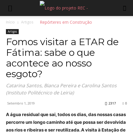
Início
Artigos
Artigos
Fomos visitar a ETAR de
Fátima: sabe o que
acontece ao nosso
esgoto?
Catarina Santos, Bianca Pereira e Carolina Santos
(Instituto Politécnico de Leiria)
Setembro 1, 2019
2317
0
A água residual que sai, todos os dias, das nossas casas
percorre um longo caminho até que possa ser devolvida
aos rios e ribeiras e ser reutilizada. A visita à Estação de