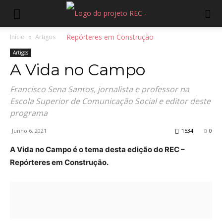
Início
Artigos
Artigos
A Vida no Campo
Francisco Sena Santos, jornalista e professor na
Escola Superior de Comunicação Social e editor deste
programa
Junho 6, 2021
1534
0
A Vida no Campo é o tema desta edição do REC –
Repórteres em Construção.