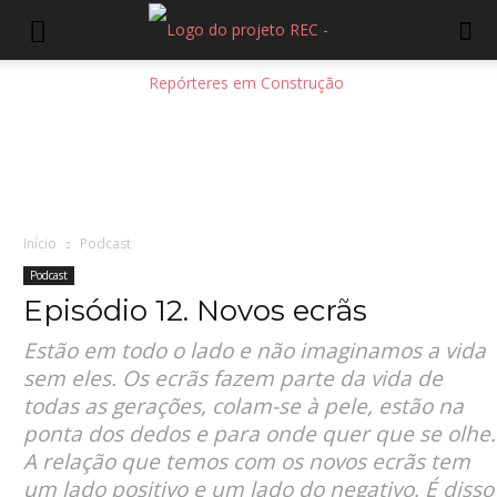
Início
Podcast
Podcast
Episódio 12. Novos ecrãs
Estão em todo o lado e não imaginamos a vida
sem eles. Os ecrãs fazem parte da vida de
todas as gerações, colam-se à pele, estão na
ponta dos dedos e para onde quer que se olhe.
A relação que temos com os novos ecrãs tem
um lado positivo e um lado do negativo. É disso