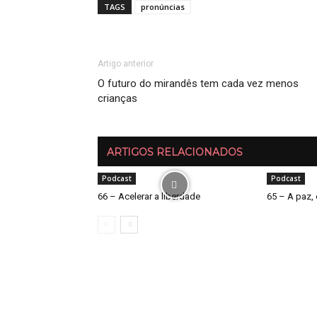
TAGS
pronúncias
Artigo anterior
O futuro do mirandês tem cada vez menos
crianças
ARTIGOS RELACIONADOS
Podcast
Podcast
66 – Acelerar a liberdade
65 – A paz, 