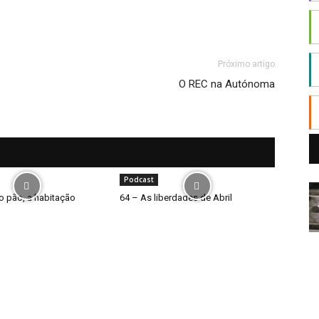
Próximo artigo
O REC na Autónoma
Podcast
o pão, a habitação
64 – As liberdades de Abril