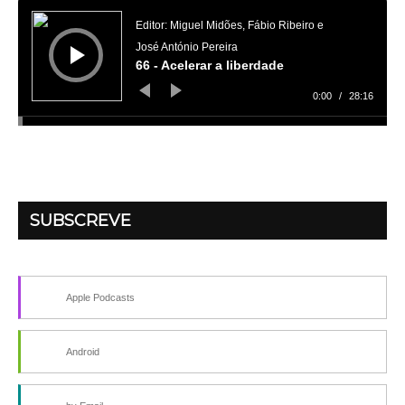
Reprodutor
de
áudio
Editor: Miguel Midões, Fábio Ribeiro e
José António Pereira
66 - Acelerar a liberdade
0:00
/
28:16
SUBSCREVE
Apple Podcasts
Android