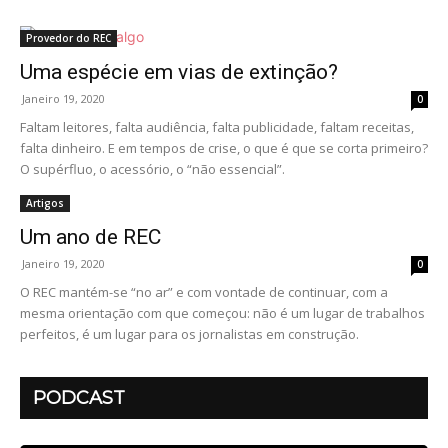
Provedor do REC
Uma espécie em vias de extinção?
Janeiro 19, 2020
0
Faltam leitores, falta audiência, falta publicidade, faltam receitas,
falta dinheiro. E em tempos de crise, o que é que se corta primeiro?
O supérfluo, o acessório, o “não essencial”.
Artigos
Um ano de REC
Janeiro 19, 2020
0
O REC mantém-se “no ar” e com vontade de continuar, com a
mesma orientação com que começou: não é um lugar de trabalhos
perfeitos, é um lugar para os jornalistas em construção.
PODCAST