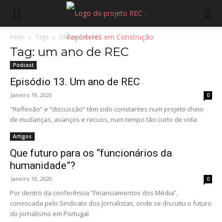
Início
Tags
Um ano de REC
Tag: um ano de REC
Podcast
Episódio 13. Um ano de REC
Janeiro 19, 2020
0
"Reflexão” e “discussão” têm sido constantes num projeto cheio
de mudanças, avanços e recuos, num tempo tão curto de vida.
Artigos
Que futuro para os “funcionários da
humanidade”?
Janeiro 19, 2020
0
Por dentro da conferência “Financiamentos dos Média”,
convocada pelo Sindicato dos Jornalistas, onde se discutiu o futuro
do jornalismo em Portugal