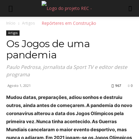
Início
Artigos
Artigos
Os Jogos de uma
pandemia
Paulo Pedrosa, jornalista da Sport TV e editor deste
programa
Agosto 1, 2021
967
0
Mudou datas, preparações, adiou sonhos e destruiu
outros, ainda antes de começarem.
A pandemia do novo
coronavírus alterou a data dos Jogos Olímpicos pela
primeira vez. Nunca tinha acontecido. As Guerras
Mundiais cancelaram o maior evento desportivo, mas
nunca o adiaram. Em 2021 jogam-se os Jogos Olímpicos