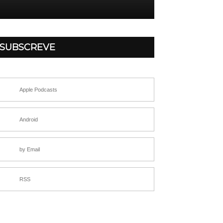
SUBSCREVE
Apple Podcasts
Android
by Email
RSS