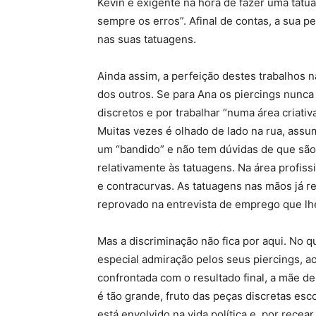
Kevin é exigente na hora de fazer uma tatu
sempre os erros”. Afinal de contas, a sua pe
nas suas tatuagens.
Ainda assim, a perfeição destes trabalhos
dos outros. Se para Ana os piercings nunc
discretos e por trabalhar “numa área criati
Muitas vezes é olhado de lado na rua, ass
um “bandido” e não tem dúvidas de que são
relativamente às tatuagens. Na área profis
e contracurvas. As tatuagens nas mãos já 
reprovado na entrevista de emprego que lhe 
Mas a discriminação não fica por aqui. No q
especial admiração pelos seus piercings, a
confrontada com o resultado final, a mãe d
é tão grande, fruto das peças discretas esc
está envolvido na vida política e, por rece