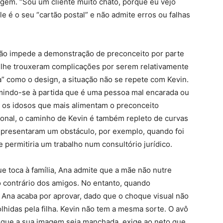
agem. “Sou um cliente muito chato, porque eu vejo
le é o seu “cartão postal” e não admite erros ou falhas
 não impede a demonstração de preconceito por parte
a lhe trouxeram complicações por serem relativamente
va” como o design, a situação não se repete com Kevin.
umindo-se à partida que é uma pessoa mal encarada ou
 os idosos que mais alimentam o preconceito
sional, o caminho de Kevin é também repleto de curvas
representaram um obstáculo, por exemplo, quando foi
permitiria um trabalho num consultório jurídico.
ue toca à família, Ana admite que a mãe não nutre
o contrário dos amigos. No entanto, quando
e Ana acaba por aprovar, dado que o choque visual não
olhidas pela filha. Kevin não tem a mesma sorte. O avô
ar que a sua imagem seja manchada, exige ao neto que