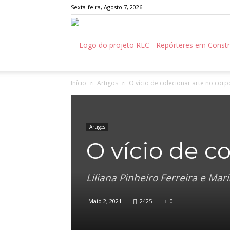
Sexta-feira, Agosto 7, 2026
Início
Artigos
O vício de colecionar arte no corp
Artigos
O vício de c
Liliana Pinheiro Ferreira e Ma
Maio 2, 2021
2425
0