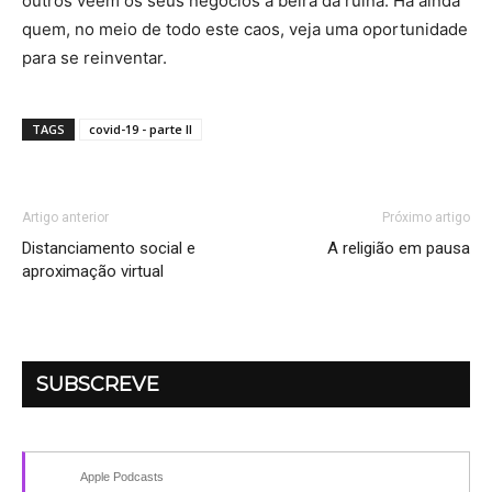
outros veem os seus negócios à beira da ruína. Há ainda
quem, no meio de todo este caos, veja uma oportunidade
para se reinventar.
TAGS
covid-19 - parte II
Artigo anterior
Próximo artigo
Distanciamento social e
A religião em pausa
aproximação virtual
SUBSCREVE
Apple Podcasts