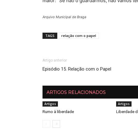
maior: “Se não o guardarmos, não vamos ter
Arquivo Municipal de Braga
TAGS
relação com o papel
Artigo anterior
Episódio 15. Relação com o Papel
ARTIGOS RELACIONADOS
Artigos
Artigos
Rumo à liberdade
Liberdade d