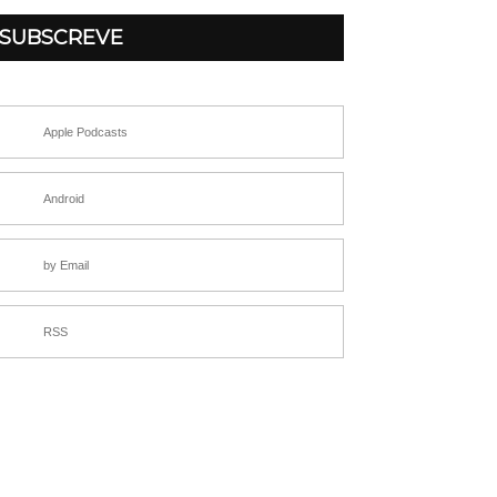
SUBSCREVE
Apple Podcasts
Android
by Email
RSS