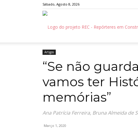
Sábado, Agosto 8, 2026
Início
Artigos
“Se não guardarmos o papel, não v
Artigos
“Se não guarda
vamos ter Histó
memórias”
Ana Patrícia Ferreira, Bruna Almeida de 
Março 1, 2020