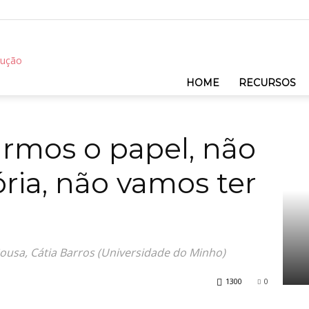
REC
HOME
RECURSOS
amos ter História, não vamos ter...
rmos o papel, não
ria, não vamos ter
Sousa, Cátia Barros (Universidade do Minho)
1300
0