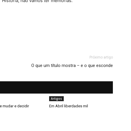
 História, não vamos ter memórias.”
Próximo artigo
O que um título mostra – e o que esconde
Artigos
e mudar e decidir
Em Abril liberdades mil