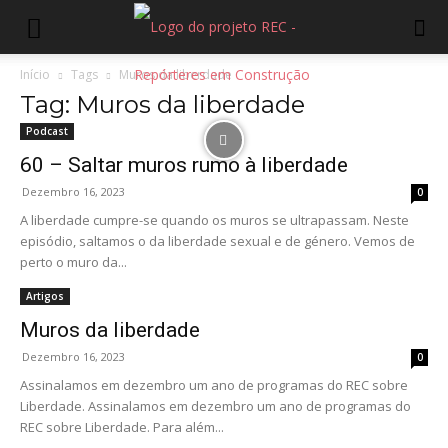
Início
Tags
Muros da liberdade
Tag: Muros da liberdade
Podcast
60 – Saltar muros rumo à liberdade
Dezembro 16, 2023
0
A liberdade cumpre-se quando os muros se ultrapassam. Neste
episódio, saltamos o da liberdade sexual e de género. Vemos de
perto o muro da...
Artigos
Muros da liberdade
Dezembro 16, 2023
0
Assinalamos em dezembro um ano de programas do REC sobre
Liberdade. Assinalamos em dezembro um ano de programas do
REC sobre Liberdade. Para além...