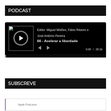
PODCAST
Reprodutor
de
áudio
Editor: Miguel Midões, Fábio Ribeiro e
José António Pereira
66 - Acelerar a liberdade
0:00
/
28:16
SUBSCREVE
Apple Podcasts