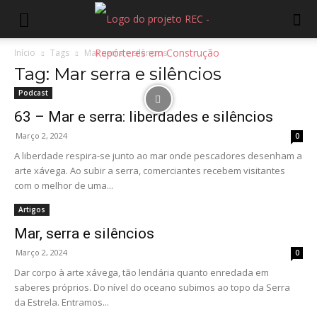
Início
Tags
Mar serra e silêncios
Tag: Mar serra e silêncios
Podcast
63 – Mar e serra: liberdades e silêncios
Março 2, 2024
0
A liberdade respira-se junto ao mar onde pescadores desenham a
arte xávega. Ao subir a serra, comerciantes recebem visitantes
com o melhor de uma...
Artigos
Mar, serra e silêncios
Março 2, 2024
0
Dar corpo à arte xávega, tão lendária quanto enredada em
saberes próprios. Do nível do oceano subimos ao topo da Serra
da Estrela. Entramos...