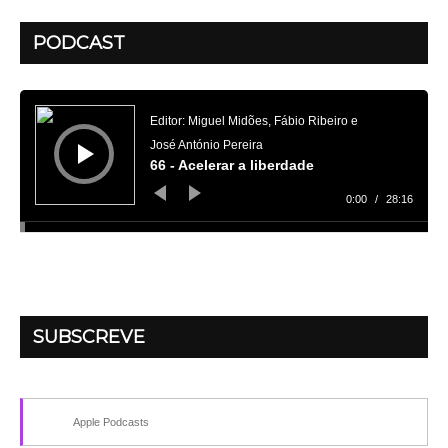
PODCAST
Reprodutor
de
áudio
Editor: Miguel Midões, Fábio Ribeiro e
José António Pereira
66 - Acelerar a liberdade
0:00
/
28:16
SUBSCREVE
Apple Podcasts