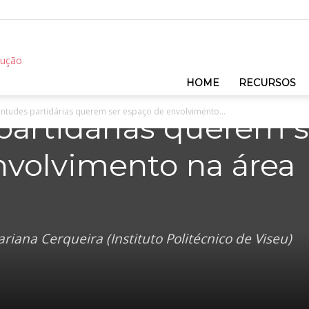
REC
ormam os jovens?
HOME
RECURSOS
ntudes partidárias querem ser espaço de envolvimento...
partidárias querem s
nvolvimento na área
iana Cerqueira (Instituto Politécnico de Viseu)