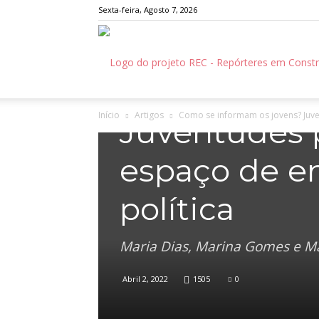
Sexta-feira, Agosto 7, 2026
Artigos
Como se inf
Início
Artigos
Como se informam os jovens? Juve
Juventudes 
espaço de e
política
Maria Dias, Marina Gomes e Mar
Abril 2, 2022
1505
0