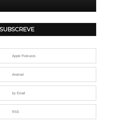
SUBSCREVE
Apple Podcasts
Android
by Email
RSS