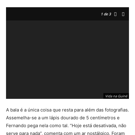
1
de 3
Vida na Guiné
A bala é a única coisa que resta para além das fotografias.
Assemelha-se a um lápis dourado de 5 centímetros e
Fernando pega nela como tal. “Hoje está desativada, não
serve para nada”, comenta com um ar nostálgico. Foram