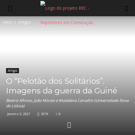
Início
Artigos
Artigos
O “Pelotão dos Solitários”.
Imagens da guerra da Guiné
Beatriz Afonso, João Morais e Madalena Carvalho (Universidade Nova
de Lisboa)
Janeiro 3, 2021
3019
0