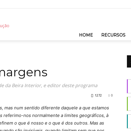
REC
HOME
RECURSOS
margens
e da Beira Interior, e editor deste programa
1272
0
as, mas num sentido diferente daquele a que estamos
 referimo-nos normalmente a limites geográficos, à
definem o que é nosso e o que é dos outros. Mas as
uando são invisíveis, quando limitam sem que nos