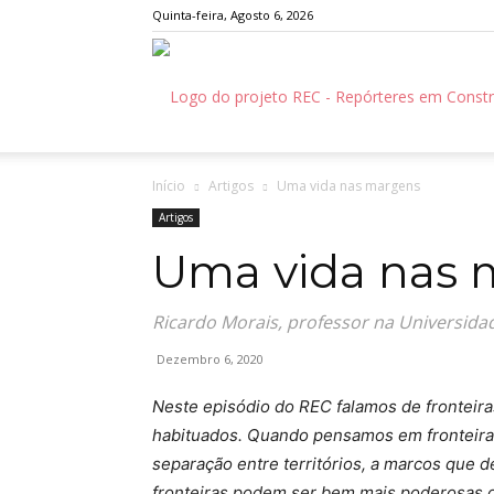
Quinta-feira, Agosto 6, 2026
Início
Artigos
Uma vida nas margens
Artigos
Uma vida nas 
Ricardo Morais, professor na Universidad
Dezembro 6, 2020
Neste episódio do REC falamos de fronteir
habituados. Quando pensamos em fronteiras
separação entre territórios, a marcos que 
fronteiras podem ser bem mais poderosas q