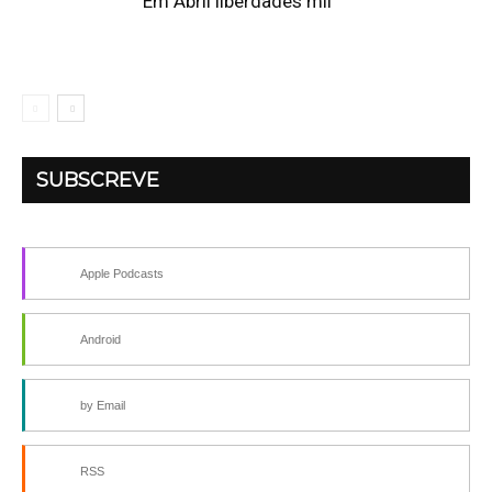
Em Abril liberdades mil
SUBSCREVE
Apple Podcasts
Android
by Email
RSS