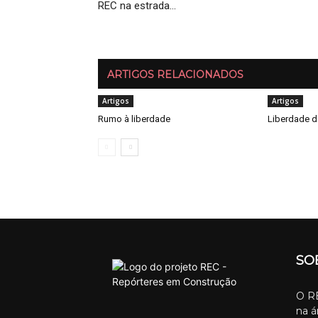
REC na estrada…
ARTIGOS RELACIONADOS
Artigos
Artigos
Rumo à liberdade
Liberdade d
SO
O RE
na á