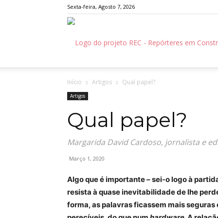
Sexta-feira, Agosto 7, 2026
Início
Artigos
Qual papel?
Artigos
Qual papel?
Margarida David Cardoso, jornalista e e
Março 1, 2020
Algo que é importante – sei-o logo à parti
resista à quase inevitabilidade de lhe per
forma, as palavras ficassem mais seguras 
perecíveis, do que num
hardware
. A relaç