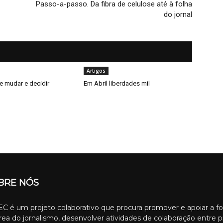
Passo-a-passo. Da fibra de celulose até à folha
do jornal
Artigos
e mudar e decidir
Em Abril liberdades mil
BRE NÓS
C é um projeto colaborativo que procura promover e apoiar a f
rea do jornalismo, desenvolver atividades de colaboração entre p