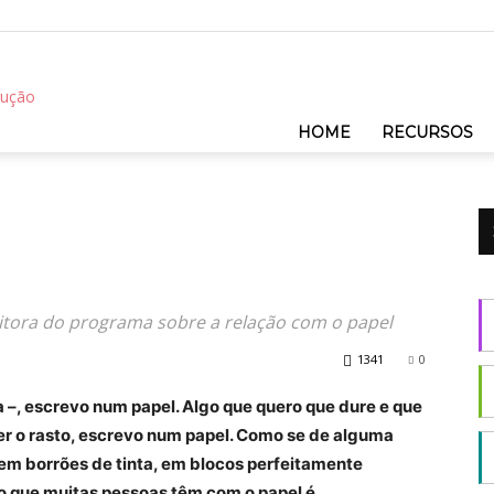
REC
HOME
RECURSOS
ditora do programa sobre a relação com o papel
1341
0
da –, escrevo num papel. Algo que quero que dure e que
der o rasto, escrevo num papel. Como se de alguma
em borrões de tinta, em blocos perfeitamente
ão que muitas pessoas têm com o papel é