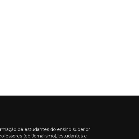
ormação de estudantes do ensino superior
rofessores (de Jornalismo), estudantes e