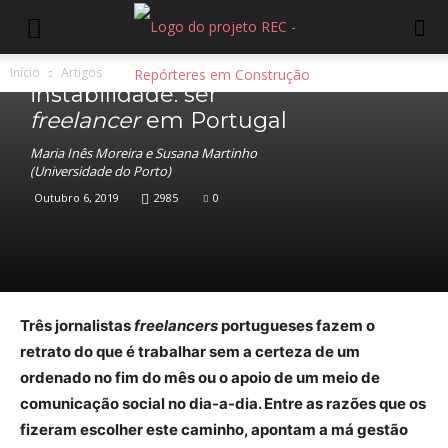
Artigos
Entre a liberdade e a
Início
Artigos
instabilidade: ser
freelancer
em Portugal
Maria Inês Moreira e Susana Martinho
(Universidade do Porto)
Outubro 6, 2019
2985
0
Três jornalistas
freelancers
portugueses fazem o
retrato do que é trabalhar sem a certeza de um
ordenado no fim do mês ou o apoio de um meio de
comunicação social no dia-a-dia. Entre as razões que os
fizeram escolher este caminho, apontam a má gestão